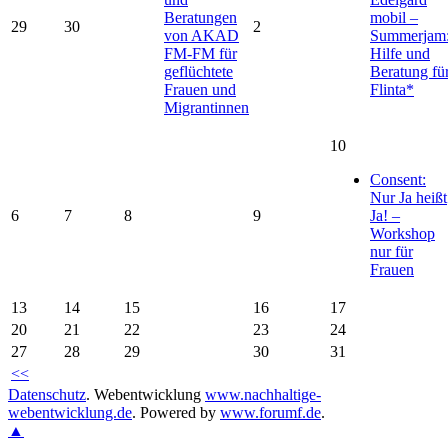
Beratungen
mobil –
29
30
2
von AKAD
Summerjam
FM-FM für
Hilfe und
geflüchtete
Beratung fü
Frauen und
Flinta*
Migrantinnen
10
Consent:
Nur Ja heißt
6
7
8
9
Ja! –
Workshop
nur für
Frauen
13
14
15
16
17
20
21
22
23
24
27
28
29
30
31
<<
Datenschutz
.
Webentwicklung
www.nachhaltige-
webentwicklung.de
. Powered by
www.forumf.de
.
▲