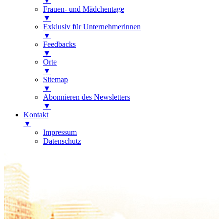
▼
Frauen- und Mädchentage
▼
Exklusiv für Unternehmerinnen
▼
Feedbacks
▼
Orte
▼
Sitemap
▼
Abonnieren des Newsletters
▼
Kontakt
▼
Impressum
Datenschutz
Kölner Frauenportal
Veranstaltungen für Kölnerinnen,
Frauennetzwerke, Unternehmerinnen,
Frauenkalender, Newsletter