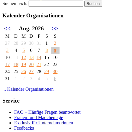
Suchen nach:
Kalender Organisationen
<<
Aug. 2026
>>
M
D
M
D
F
S
S
27
28
29
30
31
1
2
3
4
5
6
7
8
9
10
11
12
13
14
15
16
17
18
19
20
21
22
23
24
25
26
27
28
29
30
31
1
2
3
4
5
6
... Kalender Organisationen
Service
FAQ – Häufige Fragen beantwortet
Frauen- und Mädchentage
Exklusiv für Unternehmerinnen
Feedbacks