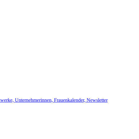
netzwerke, Unternehmerinnen, Frauenkalend