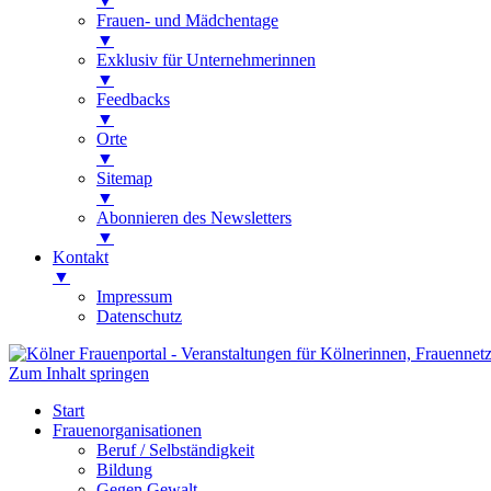
▼
Frauen- und Mädchentage
▼
Exklusiv für Unternehmerinnen
▼
Feedbacks
▼
Orte
▼
Sitemap
▼
Abonnieren des Newsletters
▼
Kontakt
▼
Impressum
Datenschutz
Zum Inhalt springen
Kölner Frauenportal
Veranstaltungen für Kölnerinnen, Frauen
Start
Frauenorganisationen
Beruf / Selbständigkeit
Bildung
Gegen Gewalt