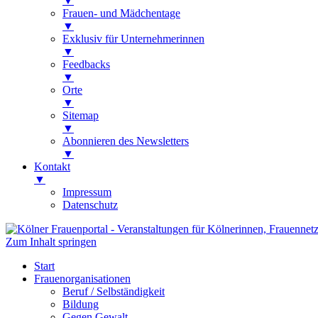
▼
Frauen- und Mädchentage
▼
Exklusiv für Unternehmerinnen
▼
Feedbacks
▼
Orte
▼
Sitemap
▼
Abonnieren des Newsletters
▼
Kontakt
▼
Impressum
Datenschutz
Zum Inhalt springen
Kölner Frauenportal
Veranstaltungen für Kölnerinnen, Frauen
Start
Frauenorganisationen
Beruf / Selbständigkeit
Bildung
Gegen Gewalt