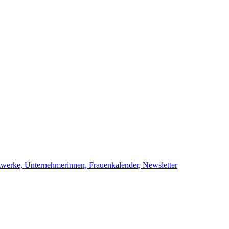
netzwerke, Unternehmerinnen, Frauenkalend