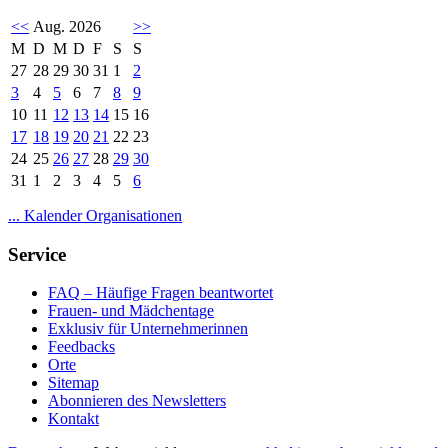
<<
Aug. 2026
>>
M
D
M
D
F
S
S
27
28
29
30
31
1
2
3
4
5
6
7
8
9
10
11
12
13
14
15
16
17
18
19
20
21
22
23
24
25
26
27
28
29
30
31
1
2
3
4
5
6
... Kalender Organisationen
Service
FAQ – Häufige Fragen beantwortet
Frauen- und Mädchentage
Exklusiv für Unternehmerinnen
Feedbacks
Orte
Sitemap
Abonnieren des Newsletters
Kontakt