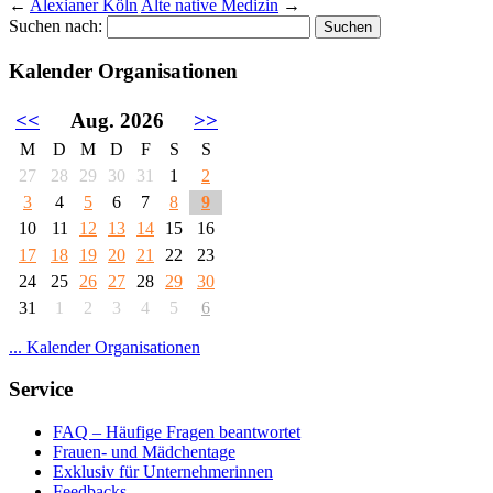
←
Alexianer Köln
Alte native Medizin
→
Suchen nach:
Kalender Organisationen
<<
Aug. 2026
>>
M
D
M
D
F
S
S
27
28
29
30
31
1
2
3
4
5
6
7
8
9
10
11
12
13
14
15
16
17
18
19
20
21
22
23
24
25
26
27
28
29
30
31
1
2
3
4
5
6
... Kalender Organisationen
Service
FAQ – Häufige Fragen beantwortet
Frauen- und Mädchentage
Exklusiv für Unternehmerinnen
Feedbacks