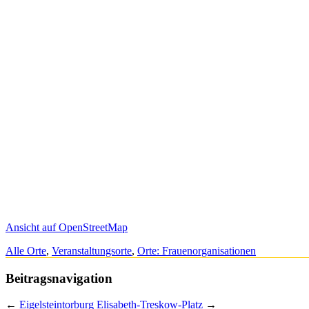
Ansicht auf OpenStreetMap
Alle Orte
,
Veranstaltungsorte
,
Orte: Frauenorganisationen
Beitragsnavigation
←
Eigelsteintorburg
Elisabeth-Treskow-Platz
→