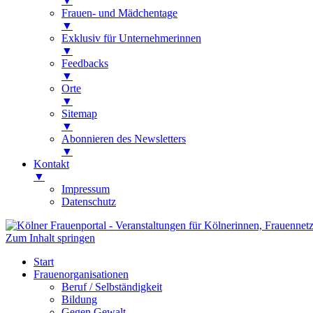
▼
Frauen- und Mädchentage
▼
Exklusiv für Unternehmerinnen
▼
Feedbacks
▼
Orte
▼
Sitemap
▼
Abonnieren des Newsletters
▼
Kontakt
▼
Impressum
Datenschutz
Zum Inhalt springen
Kölner Frauenportal
Veranstaltungen für Kölnerinnen, Frauen
Start
Frauenorganisationen
Beruf / Selbständigkeit
Bildung
Gegen Gewalt