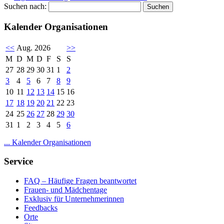
Suchen nach:
Kalender Organisationen
<<
Aug. 2026
>>
M
D
M
D
F
S
S
27
28
29
30
31
1
2
3
4
5
6
7
8
9
10
11
12
13
14
15
16
17
18
19
20
21
22
23
24
25
26
27
28
29
30
31
1
2
3
4
5
6
... Kalender Organisationen
Service
FAQ – Häufige Fragen beantwortet
Frauen- und Mädchentage
Exklusiv für Unternehmerinnen
Feedbacks
Orte