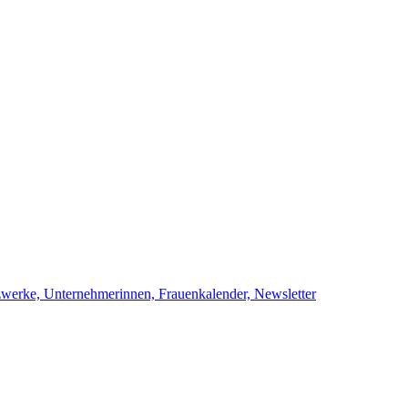
netzwerke, Unternehmerinnen, Frauenkalend