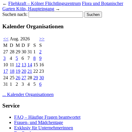
←
Fliehkraft – Kölner Flüchtlingszentrum
Flora und Botanischer
Garten Köln, Haupteingang
→
Suchen nach:
Kalender Organisationen
<<
Aug. 2026
>>
M
D
M
D
F
S
S
27
28
29
30
31
1
2
3
4
5
6
7
8
9
10
11
12
13
14
15
16
17
18
19
20
21
22
23
24
25
26
27
28
29
30
31
1
2
3
4
5
6
... Kalender Organisationen
Service
FAQ – Häufige Fragen beantwortet
Frauen- und Mädchentage
Exklusiv für Unternehmerinnen