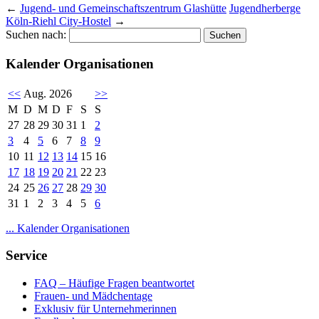
←
Jugend- und Gemeinschaftszentrum Glashütte
Jugendherberge
Köln-Riehl City-Hostel
→
Suchen nach:
Kalender Organisationen
<<
Aug. 2026
>>
M
D
M
D
F
S
S
27
28
29
30
31
1
2
3
4
5
6
7
8
9
10
11
12
13
14
15
16
17
18
19
20
21
22
23
24
25
26
27
28
29
30
31
1
2
3
4
5
6
... Kalender Organisationen
Service
FAQ – Häufige Fragen beantwortet
Frauen- und Mädchentage
Exklusiv für Unternehmerinnen