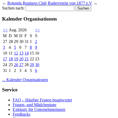
←
Rotonda Business Club
Ruderverein von 1877 e.V
→
Suchen nach:
Kalender Organisationen
<<
Aug. 2026
>>
M
D
M
D
F
S
S
27
28
29
30
31
1
2
3
4
5
6
7
8
9
10
11
12
13
14
15
16
17
18
19
20
21
22
23
24
25
26
27
28
29
30
31
1
2
3
4
5
6
... Kalender Organisationen
Service
FAQ – Häufige Fragen beantwortet
Frauen- und Mädchentage
Exklusiv für Unternehmerinnen
Feedbacks