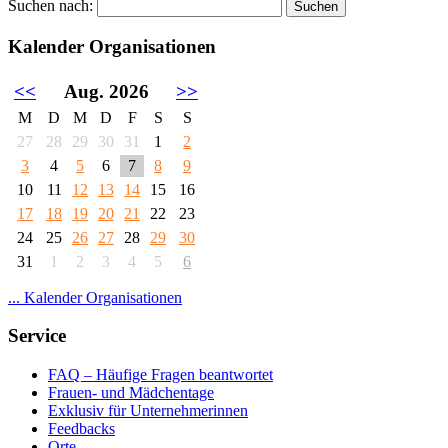
Suchen nach:
Kalender Organisationen
<<
Aug. 2026
>>
M
D
M
D
F
S
S
27
28
29
30
31
1
2
3
4
5
6
7
8
9
10
11
12
13
14
15
16
17
18
19
20
21
22
23
24
25
26
27
28
29
30
31
1
2
3
4
5
6
... Kalender Organisationen
Service
FAQ – Häufige Fragen beantwortet
Frauen- und Mädchentage
Exklusiv für Unternehmerinnen
Feedbacks
Orte