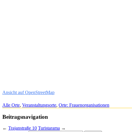
Ansicht auf OpenStreetMap
Alle Orte
,
Veranstaltungsorte
,
Orte: Frauenorganisationen
Beitragsnavigation
←
Trajanstraße 10
Turistarama
→