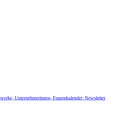
netzwerke, Unternehmerinnen, Frauenkalend