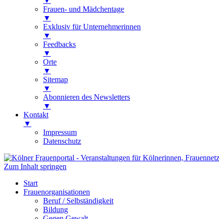
▼
Frauen- und Mädchentage
▼
Exklusiv für Unternehmerinnen
▼
Feedbacks
▼
Orte
▼
Sitemap
▼
Abonnieren des Newsletters
▼
Kontakt
▼
Impressum
Datenschutz
Zum Inhalt springen
Kölner Frauenportal
Veranstaltungen für Kölnerinnen, Frauen
Start
Frauenorganisationen
Beruf / Selbständigkeit
Bildung
Gegen Gewalt