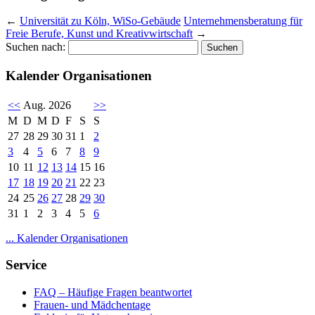
←
Universität zu Köln, WiSo-Gebäude
Unternehmensberatung für
Freie Berufe, Kunst und Kreativwirtschaft
→
Suchen nach:
Kalender Organisationen
<<
Aug. 2026
>>
M
D
M
D
F
S
S
27
28
29
30
31
1
2
3
4
5
6
7
8
9
10
11
12
13
14
15
16
17
18
19
20
21
22
23
24
25
26
27
28
29
30
31
1
2
3
4
5
6
... Kalender Organisationen
Service
FAQ – Häufige Fragen beantwortet
Frauen- und Mädchentage