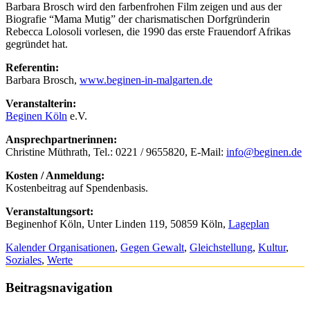
Barbara Brosch wird den farbenfrohen Film zeigen und aus der
Biografie “Mama Mutig” der charismatischen Dorfgründerin
Rebecca Lolosoli vorlesen, die 1990 das erste Frauendorf Afrikas
gegründet hat.
Referentin:
Barbara Brosch,
www.beginen-in-malgarten.de
Veranstalterin:
Beginen Köln
e.V.
Ansprechpartnerinnen:
Christine Müthrath, Tel.: 0221 / 9655820, E-Mail:
info@beginen.de
Kosten / Anmeldung:
Kostenbeitrag auf Spendenbasis.
Veranstaltungsort:
Beginenhof Köln, Unter Linden 119, 50859 Köln,
Lageplan
Kalender Organisationen
,
Gegen Gewalt
,
Gleichstellung
,
Kultur
,
Soziales
,
Werte
Beitragsnavigation