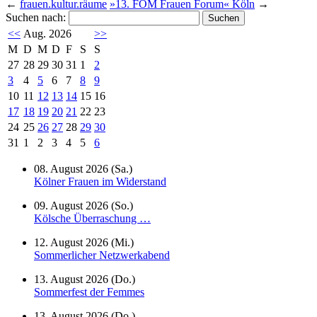
←
frauen.kultur.räume
»13. FOM Frauen Forum« Köln
→
Suchen nach:
<<
Aug. 2026
>>
M
D
M
D
F
S
S
27
28
29
30
31
1
2
3
4
5
6
7
8
9
10
11
12
13
14
15
16
17
18
19
20
21
22
23
24
25
26
27
28
29
30
31
1
2
3
4
5
6
08. August 2026 (Sa.)
Kölner Frauen im Widerstand
09. August 2026 (So.)
Kölsche Überraschung …
12. August 2026 (Mi.)
Sommerlicher Netzwerkabend
13. August 2026 (Do.)
Sommerfest der Femmes
13. August 2026 (Do.)