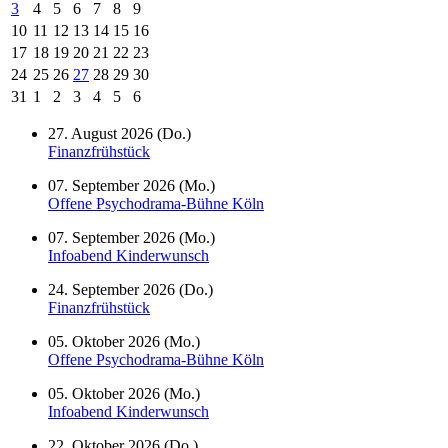
3
4
5
6
7
8
9
10
11
12
13
14
15
16
17
18
19
20
21
22
23
24
25
26
27
28
29
30
31
1
2
3
4
5
6
27. August 2026 (Do.)
Finanzfrühstück
07. September 2026 (Mo.)
Offene Psychodrama-Bühne Köln
07. September 2026 (Mo.)
Infoabend Kinderwunsch
24. September 2026 (Do.)
Finanzfrühstück
05. Oktober 2026 (Mo.)
Offene Psychodrama-Bühne Köln
05. Oktober 2026 (Mo.)
Infoabend Kinderwunsch
22. Oktober 2026 (Do.)