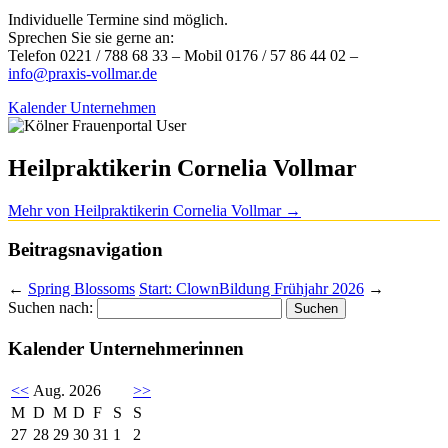
Individuelle Termine sind möglich.
Sprechen Sie sie gerne an:
Telefon 0221 / 788 68 33 – Mobil 0176 / 57 86 44 02 –
info@praxis-vollmar.de
Kalender Unternehmen
Heilpraktikerin Cornelia Vollmar
Mehr von Heilpraktikerin Cornelia Vollmar
→
Beitragsnavigation
←
Spring Blossoms
Start: ClownBildung Frühjahr 2026
→
Suchen nach:
Kalender Unternehmerinnen
<<
Aug. 2026
>>
M
D
M
D
F
S
S
27
28
29
30
31
1
2