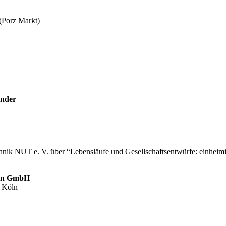
 (Porz Markt)
inder
k NUT e. V. über “Lebensläufe und Gesellschaftsentwürfe: einheimi
öln GmbH
5 Köln