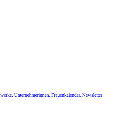
netzwerke, Unternehmerinnen, Frauenkalend