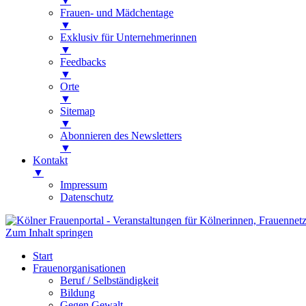
▼
Frauen- und Mädchentage
▼
Exklusiv für Unternehmerinnen
▼
Feedbacks
▼
Orte
▼
Sitemap
▼
Abonnieren des Newsletters
▼
Kontakt
▼
Impressum
Datenschutz
Zum Inhalt springen
Kölner Frauenportal
Veranstaltungen für Kölnerinnen, Frauen
Start
Frauenorganisationen
Beruf / Selbständigkeit
Bildung
Gegen Gewalt