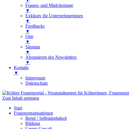
▼
Frauen- und Mädchentage
▼
Exklusiv für Unternehmerinnen
▼
Feedbacks
▼
Orte
▼
Sitemap
▼
Abonnieren des Newsletters
▼
Kontakt
▼
Impressum
Datenschutz
Zum Inhalt springen
Kölner Frauenportal
Veranstaltungen für Kölnerinnen, Frauen
Start
Frauenorganisationen
Beruf / Selbständigkeit
Bildung
Gegen Gewalt