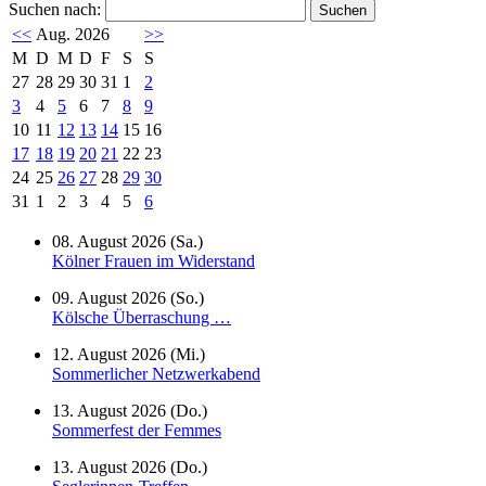
Suchen nach:
<<
Aug. 2026
>>
M
D
M
D
F
S
S
27
28
29
30
31
1
2
3
4
5
6
7
8
9
10
11
12
13
14
15
16
17
18
19
20
21
22
23
24
25
26
27
28
29
30
31
1
2
3
4
5
6
08. August 2026 (Sa.)
Kölner Frauen im Widerstand
09. August 2026 (So.)
Kölsche Überraschung …
12. August 2026 (Mi.)
Sommerlicher Netzwerkabend
13. August 2026 (Do.)
Sommerfest der Femmes
13. August 2026 (Do.)