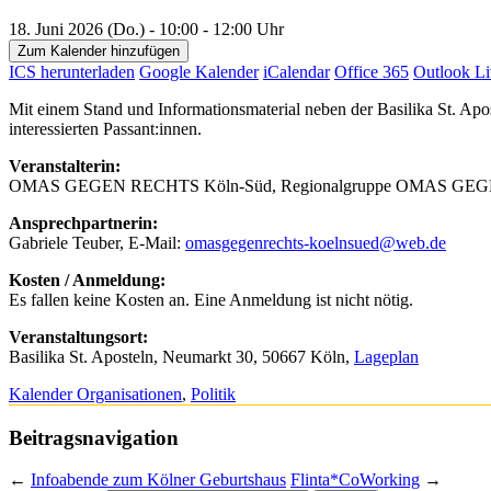
18. Juni 2026 (Do.) - 10:00 - 12:00 Uhr
Zum Kalender hinzufügen
ICS herunterladen
Google Kalender
iCalendar
Office 365
Outlook Li
Mit einem Stand und Informationsmaterial neben der Basilika St.
interessierten Passant:innen.
Veranstalterin:
OMAS GEGEN RECHTS Köln-Süd, Regionalgruppe OMAS GEGEN
Ansprechpartnerin:
Gabriele Teuber, E-Mail:
omasgegenrechts-koelnsued@web.de
Kosten / Anmeldung:
Es fallen keine Kosten an. Eine Anmeldung ist nicht nötig.
Veranstaltungsort:
Basilika St. Aposteln, Neumarkt 30, 50667 Köln,
Lageplan
Kalender Organisationen
,
Politik
Beitragsnavigation
←
Infoabende zum Kölner Geburtshaus
Flinta*CoWorking
→