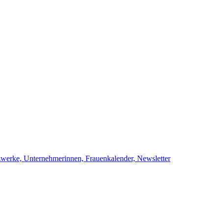
netzwerke, Unternehmerinnen, Frauenkalend