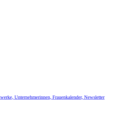
netzwerke, Unternehmerinnen, Frauenkalend