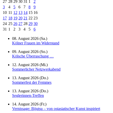
27
28
29
30
31
1
2
3
4
5
6
7
8
9
10
11
12
13
14
15
16
17
18
19
20
21
22
23
24
25
26
27
28
29
30
31
1
2
3
4
5
6
08. August 2026 (Sa.)
Kölner Frauen im Widerstand
09. August 2026 (So.)
Kölsche Überraschung …
12. August 2026 (Mi.)
Sommerlicher Netzwerkabend
13. August 2026 (Do.)
Sommerfest der Femmes
13. August 2026 (Do.)
Seglerinnen-Treffen
14. August 2026 (Fr.)
Vernissage: Bijutsu – von ostasiatischer Kunst inspiriert