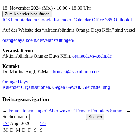
18. November 2024 (Mo.) - 10:00 - 18:30 Uhr
Zum Kalender hinzufügen
ICS herunterladen
Google Kalender
iCalendar
Office 365
Outlook Li
Auf der Website des “Aktionsbündnis Orange Days Köln” sind versch
orangedays-koeln.de/veranstaltungen/
Veranstalterin:
Aktionsbündnis Orange Days Köln,
orangedays-koeln.de
Kontakt:
Dr. Martina Augl, E-Mail:
kontakt@si-kolumba.de
Orange Days
Kalender Organisationen
,
Gegen Gewalt
,
Gleichstellung
Beitragsnavigation
←
Frauen leben länger! Aber wovon?
Female Founders Summit
→
Suchen nach:
<<
Aug. 2026
>>
M
D
M
D
F
S
S