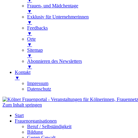
▼
Frauen- und Mädchentage
▼
Exklusiv für Unternehmerinnen
▼
Feedbacks
▼
Orte
▼
Sitemap
▼
Abonnieren des Newsletters
▼
Kontakt
▼
Impressum
Datenschutz
Zum Inhalt springen
Kölner Frauenportal
Veranstaltungen für Kölnerinnen, Frauen
Start
Frauenorganisationen
Beruf / Selbständigkeit
Bildung
Gegen Gewalt