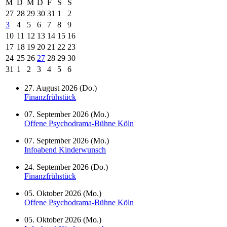
M
D
M
D
F
S
S
27
28
29
30
31
1
2
3
4
5
6
7
8
9
10
11
12
13
14
15
16
17
18
19
20
21
22
23
24
25
26
27
28
29
30
31
1
2
3
4
5
6
27. August 2026 (Do.)
Finanzfrühstück
07. September 2026 (Mo.)
Offene Psychodrama-Bühne Köln
07. September 2026 (Mo.)
Infoabend Kinderwunsch
24. September 2026 (Do.)
Finanzfrühstück
05. Oktober 2026 (Mo.)
Offene Psychodrama-Bühne Köln
05. Oktober 2026 (Mo.)