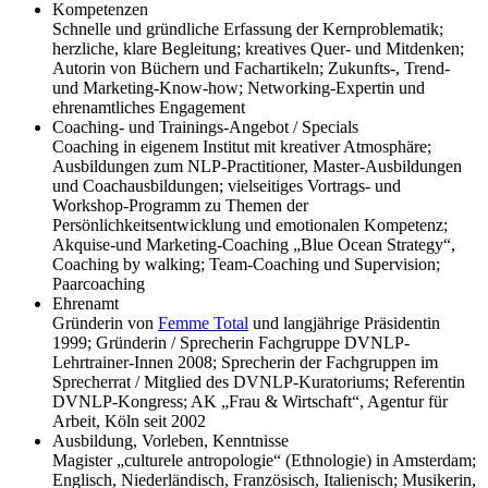
Kompetenzen
Schnelle und gründliche Erfassung der Kernproblematik;
herzliche, klare Begleitung; kreatives Quer- und Mitdenken;
Autorin von Büchern und Fachartikeln; Zukunfts-, Trend-
und Marketing-Know-how; Networking-Expertin und
ehrenamtliches Engagement
Coaching- und Trainings-Angebot / Specials
Coaching in eigenem Institut mit kreativer Atmosphäre;
Ausbildungen zum NLP-Practitioner, Master-Ausbildungen
und Coachausbildungen; vielseitiges Vortrags- und
Workshop-Programm zu Themen der
Persönlichkeitsentwicklung und emotionalen Kompetenz;
Akquise-und Marketing-Coaching „Blue Ocean Strategy“,
Coaching by walking; Team-Coaching und Supervision;
Paarcoaching
Ehrenamt
Gründerin von
Femme Total
und langjährige Präsidentin
1999; Gründerin / Sprecherin Fachgruppe DVNLP-
Lehrtrainer-Innen 2008; Sprecherin der Fachgruppen im
Sprecherrat / Mitglied des DVNLP-Kuratoriums; Referentin
DVNLP-Kongress; AK „Frau & Wirtschaft“, Agentur für
Arbeit, Köln seit 2002
Ausbildung, Vorleben, Kenntnisse
Magister „culturele antropologie“ (Ethnologie) in Amsterdam;
Englisch, Niederländisch, Französisch, Italienisch; Musikerin,