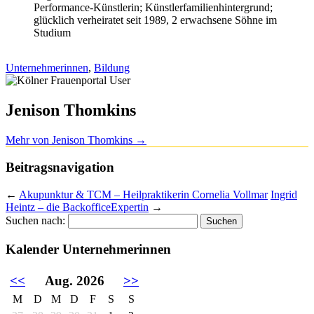
Performance-Künstlerin; Künstlerfamilienhintergrund;
glücklich verheiratet seit 1989, 2 erwachsene Söhne im
Studium
Unternehmerinnen
,
Bildung
Jenison Thomkins
Mehr von Jenison Thomkins
→
Beitragsnavigation
←
Akupunktur & TCM – Heilpraktikerin Cornelia Vollmar
Ingrid
Heintz – die BackofficeExpertin
→
Suchen nach:
Kalender Unternehmerinnen
<<
Aug. 2026
>>
M
D
M
D
F
S
S