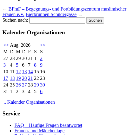
←
BFmF – Begegnungs- und Fortbildungszentrum muslimischer
Frauen e.V.
Bierbrunnen Schildergasse
→
Suchen nach:
Kalender Organisationen
<<
Aug. 2026
>>
M
D
M
D
F
S
S
27
28
29
30
31
1
2
3
4
5
6
7
8
9
10
11
12
13
14
15
16
17
18
19
20
21
22
23
24
25
26
27
28
29
30
31
1
2
3
4
5
6
... Kalender Organisationen
Service
FAQ – Häufige Fragen beantwortet
Frauen- und Mädchentage