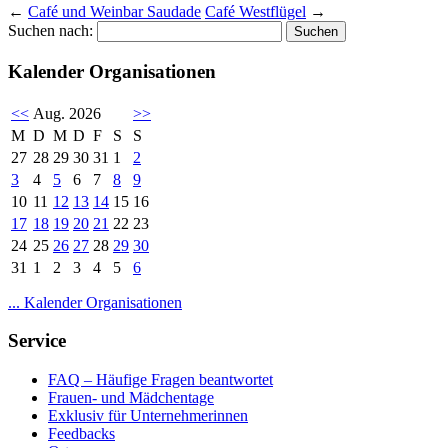
←
Café und Weinbar Saudade
Café Westflügel
→
Suchen nach:
Kalender Organisationen
<<
Aug. 2026
>>
M
D
M
D
F
S
S
27
28
29
30
31
1
2
3
4
5
6
7
8
9
10
11
12
13
14
15
16
17
18
19
20
21
22
23
24
25
26
27
28
29
30
31
1
2
3
4
5
6
... Kalender Organisationen
Service
FAQ – Häufige Fragen beantwortet
Frauen- und Mädchentage
Exklusiv für Unternehmerinnen
Feedbacks