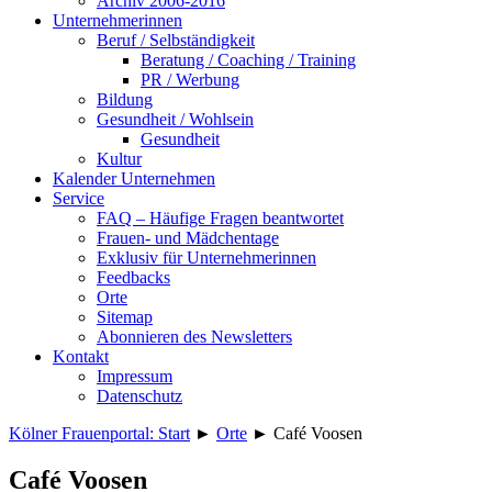
Archiv 2006-2016
Unternehmerinnen
Beruf / Selbständigkeit
Beratung / Coaching / Training
PR / Werbung
Bildung
Gesundheit / Wohlsein
Gesundheit
Kultur
Kalender Unternehmen
Service
FAQ – Häufige Fragen beantwortet
Frauen- und Mädchentage
Exklusiv für Unternehmerinnen
Feedbacks
Orte
Sitemap
Abonnieren des Newsletters
Kontakt
Impressum
Datenschutz
Kölner Frauenportal: Start
►
Orte
►
Café Voosen
Café Voosen