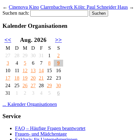
←
Cinenova Kino
Clarenbachwerk Köln: Paul Schneider Haus
→
Suchen nach:
Kalender Organisationen
<<
Aug. 2026
>>
M
D
M
D
F
S
S
27
28
29
30
31
1
2
3
4
5
6
7
8
9
10
11
12
13
14
15
16
17
18
19
20
21
22
23
24
25
26
27
28
29
30
31
1
2
3
4
5
6
... Kalender Organisationen
Service
FAQ – Häufige Fragen beantwortet
Frauen- und Mädchentage
Exklusiv für Unternehmerinnen