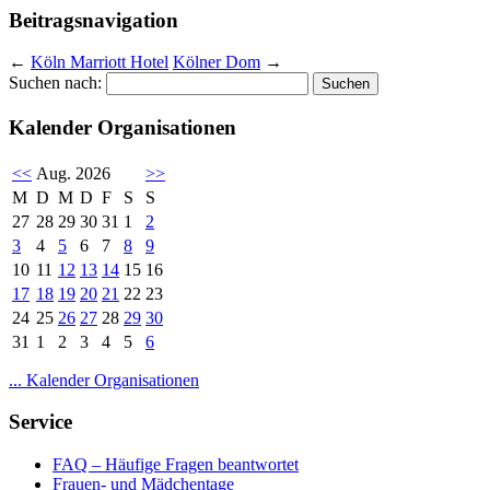
Beitragsnavigation
←
Köln Marriott Hotel
Kölner Dom
→
Suchen nach:
Kalender Organisationen
<<
Aug. 2026
>>
M
D
M
D
F
S
S
27
28
29
30
31
1
2
3
4
5
6
7
8
9
10
11
12
13
14
15
16
17
18
19
20
21
22
23
24
25
26
27
28
29
30
31
1
2
3
4
5
6
... Kalender Organisationen
Service
FAQ – Häufige Fragen beantwortet
Frauen- und Mädchentage