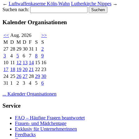
←
Luftwaffenkaserne Köln-Wahn
Lutherkirche Nippes
→
Suchen nach:
Kalender Organisationen
<<
Aug. 2026
>>
M
D
M
D
F
S
S
27
28
29
30
31
1
2
3
4
5
6
7
8
9
10
11
12
13
14
15
16
17
18
19
20
21
22
23
24
25
26
27
28
29
30
31
1
2
3
4
5
6
... Kalender Organisationen
Service
FAQ – Häufige Fragen beantwortet
Frauen- und Mädchentage
Exklusiv für Unternehmerinnen
Feedbacks