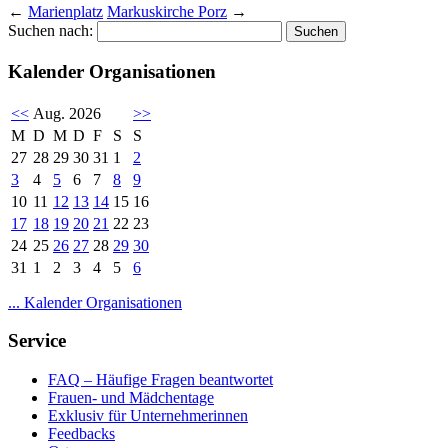
←
Marienplatz
Markuskirche Porz
→
Suchen nach:
Kalender Organisationen
<<
Aug. 2026
>>
M
D
M
D
F
S
S
27
28
29
30
31
1
2
3
4
5
6
7
8
9
10
11
12
13
14
15
16
17
18
19
20
21
22
23
24
25
26
27
28
29
30
31
1
2
3
4
5
6
... Kalender Organisationen
Service
FAQ – Häufige Fragen beantwortet
Frauen- und Mädchentage
Exklusiv für Unternehmerinnen
Feedbacks