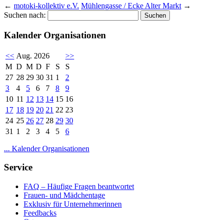
←
motoki-kollektiv e.V.
Mühlengasse / Ecke Alter Markt
→
Suchen nach:
Kalender Organisationen
<<
Aug. 2026
>>
M
D
M
D
F
S
S
27
28
29
30
31
1
2
3
4
5
6
7
8
9
10
11
12
13
14
15
16
17
18
19
20
21
22
23
24
25
26
27
28
29
30
31
1
2
3
4
5
6
... Kalender Organisationen
Service
FAQ – Häufige Fragen beantwortet
Frauen- und Mädchentage
Exklusiv für Unternehmerinnen
Feedbacks