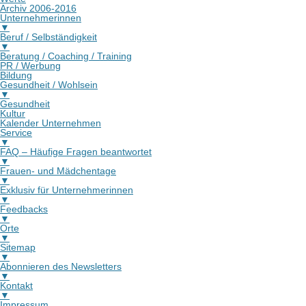
Archiv 2006-2016
Unternehmerinnen
▼
Beruf / Selbständigkeit
▼
Beratung / Coaching / Training
PR / Werbung
Bildung
Gesundheit / Wohlsein
▼
Gesundheit
Kultur
Kalender Unternehmen
Service
▼
FAQ – Häufige Fragen beantwortet
▼
Frauen- und Mädchentage
▼
Exklusiv für Unternehmerinnen
▼
Feedbacks
▼
Orte
▼
Sitemap
▼
Abonnieren des Newsletters
▼
Kontakt
▼
Impressum