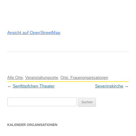
Ansicht auf OpenStreetMap
Alle Orte
,
Veranstaltungsorte
,
Orte: Frauenorganisationen
Beitragsnavigation
←
Senftöpfchen Theater
Severinskirche
→
S
u
c
h
KALENDER ORGANISATIONEN
e