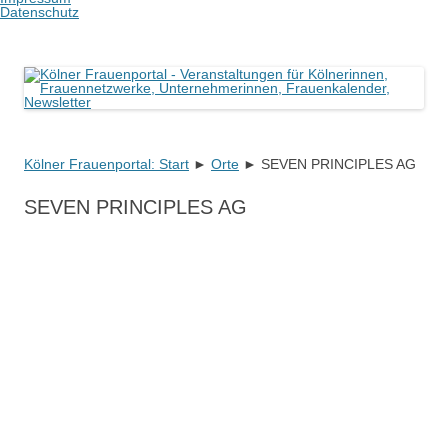
Datenschutz
Kölner Frauenportal
Veranstaltungen für Kölnerinnen, Frauennetzwerke, Unternehmerinnen,
Frauenkalender, Newsletter
Kölner Frauenportal: Start
►
Orte
Zum
►
SEVEN PRINCIPLES AG
Inhalt
springen
SEVEN PRINCIPLES AG