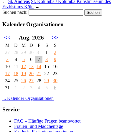
←
St. Andreas
St. Kolumba / Kolumba Kunstmuseum des
Erzbistums Köln
→
Suchen nach:
Kalender Organisationen
<<
Aug. 2026
>>
M
D
M
D
F
S
S
27
28
29
30
31
1
2
3
4
5
6
7
8
9
10
11
12
13
14
15
16
17
18
19
20
21
22
23
24
25
26
27
28
29
30
31
1
2
3
4
5
6
... Kalender Organisationen
Service
FAQ – Häufige Fragen beantwortet
Frauen- und Mädchentage
Exklusiv für Unternehmerinnen