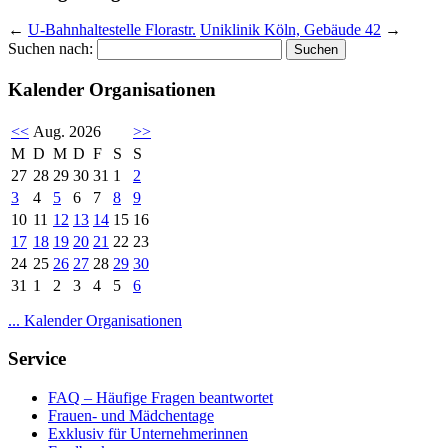
←
U-Bahnhaltestelle Florastr.
Uniklinik Köln, Gebäude 42
→
Suchen nach:
Kalender Organisationen
<<
Aug. 2026
>>
M
D
M
D
F
S
S
27
28
29
30
31
1
2
3
4
5
6
7
8
9
10
11
12
13
14
15
16
17
18
19
20
21
22
23
24
25
26
27
28
29
30
31
1
2
3
4
5
6
... Kalender Organisationen
Service
FAQ – Häufige Fragen beantwortet
Frauen- und Mädchentage
Exklusiv für Unternehmerinnen