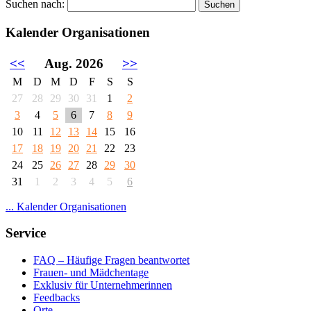
Suchen nach:
Kalender Organisationen
<<
Aug. 2026
>>
M
D
M
D
F
S
S
27
28
29
30
31
1
2
3
4
5
6
7
8
9
10
11
12
13
14
15
16
17
18
19
20
21
22
23
24
25
26
27
28
29
30
31
1
2
3
4
5
6
... Kalender Organisationen
Service
FAQ – Häufige Fragen beantwortet
Frauen- und Mädchentage
Exklusiv für Unternehmerinnen
Feedbacks
Orte