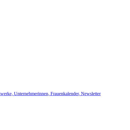
netzwerke, Unternehmerinnen, Frauenkalend