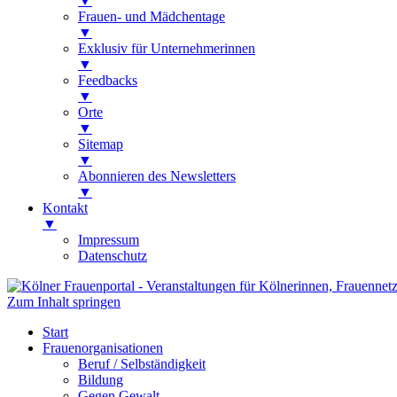
▼
Frauen- und Mädchentage
▼
Exklusiv für Unternehmerinnen
▼
Feedbacks
▼
Orte
▼
Sitemap
▼
Abonnieren des Newsletters
▼
Kontakt
▼
Impressum
Datenschutz
Zum Inhalt springen
Kölner Frauenportal
Veranstaltungen für Kölnerinnen, Frauen
Start
Frauenorganisationen
Beruf / Selbständigkeit
Bildung
Gegen Gewalt