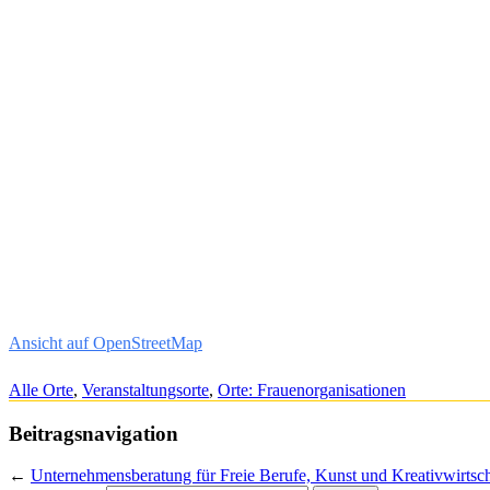
Ansicht auf OpenStreetMap
Alle Orte
,
Veranstaltungsorte
,
Orte: Frauenorganisationen
Beitragsnavigation
←
Unternehmensberatung für Freie Berufe, Kunst und Kreativwirtsch