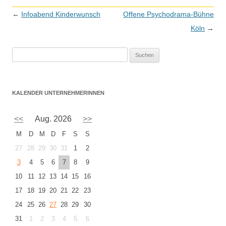
Beitragsnavigation
←
Infoabend Kinderwunsch
Offene Psychodrama-Bühne
Köln
→
S
u
c
h
KALENDER UNTERNEHMERINNEN
e
n
<<
Aug. 2026
>>
n
M
D
M
D
F
S
S
a
27
28
29
30
31
1
2
c
h
3
4
5
6
7
8
9
:
10
11
12
13
14
15
16
17
18
19
20
21
22
23
24
25
26
27
28
29
30
31
1
2
3
4
5
6