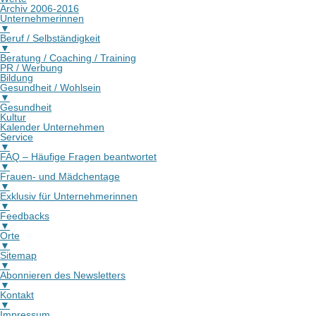
Archiv 2006-2016
Unternehmerinnen
▼
Beruf / Selbständigkeit
▼
Beratung / Coaching / Training
PR / Werbung
Bildung
Gesundheit / Wohlsein
▼
Gesundheit
Kultur
Kalender Unternehmen
Service
▼
FAQ – Häufige Fragen beantwortet
▼
Frauen- und Mädchentage
▼
Exklusiv für Unternehmerinnen
▼
Feedbacks
▼
Orte
▼
Sitemap
▼
Abonnieren des Newsletters
▼
Kontakt
▼
Impressum