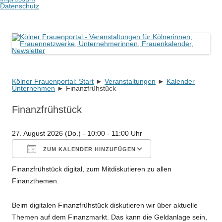
Datenschutz
Kölner Frauenportal
Veranstaltungen für Kölnerinnen, Frauennetzwerke, Unternehmerinnen,
Frauenkalender, Newsletter
Kölner Frauenportal: Start
►
Veranstaltungen
Zum
►
Kalender
Unternehmen
►
Finanzfrühstück
Inhalt
springen
Finanzfrühstück
27. August 2026 (Do.) - 10:00 - 11:00 Uhr
ZUM KALENDER HINZUFÜGEN
Finanzfrühstück digital, zum Mitdiskutieren zu allen
ICS herunterladen
Google Kalender
iCalendar
Office 365
Outlook Live
Finanzthemen.
Beim digitalen Finanzfrühstück diskutieren wir über aktuelle
Themen auf dem Finanzmarkt. Das kann die Geldanlage sein,