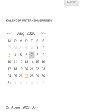
S
u
c
h
KALENDER UNTERNEHMERINNEN
e
n
<<
Aug. 2026
>>
n
M
D
M
D
F
S
S
a
27
28
29
30
31
1
2
c
h
3
4
5
6
7
8
9
:
10
11
12
13
14
15
16
17
18
19
20
21
22
23
24
25
26
27
28
29
30
31
1
2
3
4
5
6
27. August 2026 (Do.)