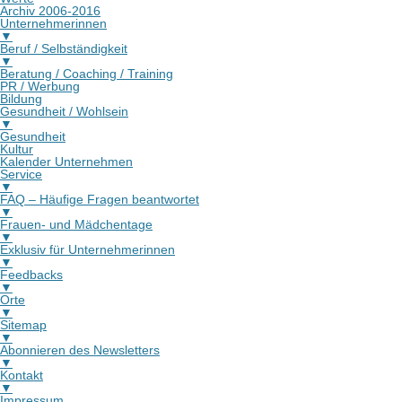
Archiv 2006-2016
Unternehmerinnen
▼
Beruf / Selbständigkeit
▼
Beratung / Coaching / Training
PR / Werbung
Bildung
Gesundheit / Wohlsein
▼
Gesundheit
Kultur
Kalender Unternehmen
Service
▼
FAQ – Häufige Fragen beantwortet
▼
Frauen- und Mädchentage
▼
Exklusiv für Unternehmerinnen
▼
Feedbacks
▼
Orte
▼
Sitemap
▼
Abonnieren des Newsletters
▼
Kontakt
▼
Impressum