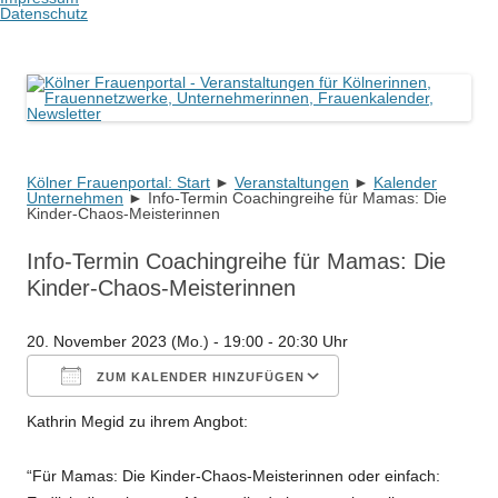
Datenschutz
Kölner Frauenportal
Veranstaltungen für Kölnerinnen, Frauennetzwerke, Unternehmerinnen,
Frauenkalender, Newsletter
Kölner Frauenportal: Start
►
Veranstaltungen
Zum
►
Kalender
Unternehmen
►
Info-Termin Coachingreihe für Mamas: Die
Inhalt
Kinder-Chaos-Meisterinnen
springen
Info-Termin Coachingreihe für Mamas: Die
Kinder-Chaos-Meisterinnen
20. November 2023 (Mo.) - 19:00 - 20:30 Uhr
ZUM KALENDER HINZUFÜGEN
Kathrin Megid zu ihrem Angbot:
ICS herunterladen
Google Kalender
iCalendar
Office 365
Outlook Live
“Für Mamas: Die Kinder-Chaos-Meisterinnen oder einfach: