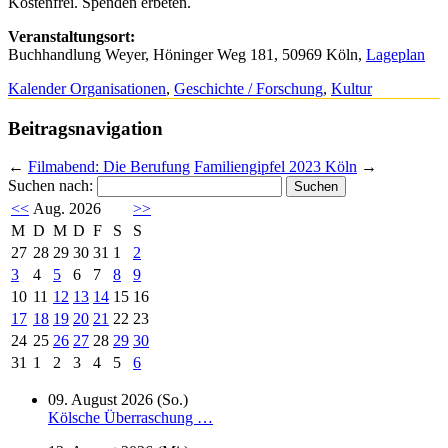
Kostenfrei. Spenden erbeten.
Veranstaltungsort:
Buchhandlung Weyer, Höninger Weg 181, 50969 Köln,
Lageplan
Kalender Organisationen
,
Geschichte / Forschung
,
Kultur
Beitragsnavigation
←
Filmabend: Die Berufung
Familiengipfel 2023 Köln
→
Suchen nach:
<<
Aug. 2026
>>
M
D
M
D
F
S
S
27
28
29
30
31
1
2
3
4
5
6
7
8
9
10
11
12
13
14
15
16
17
18
19
20
21
22
23
24
25
26
27
28
29
30
31
1
2
3
4
5
6
09. August 2026 (So.)
Kölsche Überraschung …