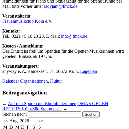
Anmeldungen für Piano und Schlagzeug für die offene Bühne per
Mail bitte vorher unter
ladyjam@fmck.de
Veranstalterin:
Frauenmusikclub Köln
e.V.
Kontakt:
Tel.: 0221 / 5 10 23 28, E-Mail:
info@fmck.de
Kosten / Anmeldung:
Der Eintritt ist frei; um Spenden für die Opener-Musikerinnen wird
gebeten. Einlass ab 19 Uhr.
Veranstaltungsort:
anyway e.V., Kamekestr. 14, 50672 Köln,
Lageplan
Kalender Organisationen
,
Kultur
Beitragsnavigation
←
Auf den Spuren der Ehrenfelderinnen
OMAS GEGEN
RECHTS Köln-Süd Stammtisch
→
Suchen nach:
<<
Aug. 2026
>>
M
D
M
D
F
S
S