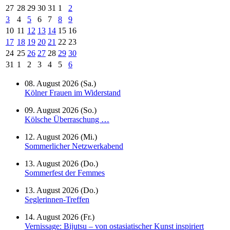
27
28
29
30
31
1
2
3
4
5
6
7
8
9
10
11
12
13
14
15
16
17
18
19
20
21
22
23
24
25
26
27
28
29
30
31
1
2
3
4
5
6
08. August 2026 (Sa.)
Kölner Frauen im Widerstand
09. August 2026 (So.)
Kölsche Überraschung …
12. August 2026 (Mi.)
Sommerlicher Netzwerkabend
13. August 2026 (Do.)
Sommerfest der Femmes
13. August 2026 (Do.)
Seglerinnen-Treffen
14. August 2026 (Fr.)
Vernissage: Bijutsu – von ostasiatischer Kunst inspiriert