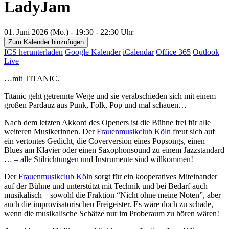
LadyJam
01. Juni 2026 (Mo.) - 19:30 - 22:30 Uhr
Zum Kalender hinzufügen
ICS herunterladen
Google Kalender
iCalendar
Office 365
Outlook
Live
…mit TITANIC.
Titanic geht getrennte Wege und sie verabschieden sich mit einem
großen Pardauz aus Punk, Folk, Pop und mal schauen…
Nach dem letzten Akkord des Openers ist die Bühne frei für alle
weiteren Musikerinnen. Der
Frauenmusikclub Köln
freut sich auf
ein vertontes Gedicht, die Coverversion eines Popsongs, einen
Blues am Klavier oder einen Saxophonsound zu einem Jazzstandard
… – alle Stilrichtungen und Instrumente sind willkommen!
Der
Frauenmusikclub Köln
sorgt für ein kooperatives Miteinander
auf der Bühne und unterstützt mit Technik und bei Bedarf auch
musikalisch – sowohl die Fraktion “Nicht ohne meine Noten”, aber
auch die improvisatorischen Freigeister. Es wäre doch zu schade,
wenn die musikalische Schätze nur im Proberaum zu hören wären!