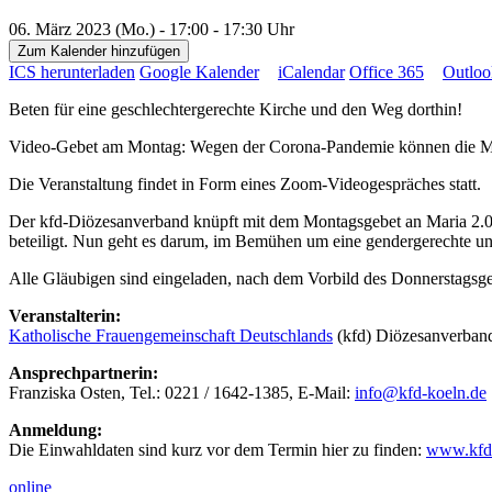
06. März 2023 (Mo.) - 17:00 - 17:30 Uhr
Zum Kalender hinzufügen
ICS herunterladen
Google Kalender
iCalendar
Office 365
Outloo
Beten für eine geschlechtergerechte Kirche und den Weg dorthin!
Video-Gebet am Montag: Wegen der Corona-Pandemie können die Mont
Die Veranstaltung findet in Form eines Zoom-Videogespräches statt.
Der kfd-Diözesanverband knüpft mit dem Montagsgebet an Maria 2.0 
beteiligt. Nun geht es darum, im Bemühen um eine gendergerechte un
Alle Gläubigen sind eingeladen, nach dem Vorbild des Donnerstagsgeb
Veranstalterin:
Katholische Frauengemeinschaft Deutschlands
(kfd) Diözesanverband
Ansprechpartnerin:
Franziska Osten, Tel.: 0221 / 1642-1385, E-Mail:
info@kfd-koeln.de
Anmeldung:
Die Einwahldaten sind kurz vor dem Termin hier zu finden:
www.kfd-
online