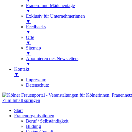
▼
Frauen- und Mädchentage
▼
Exklusiv für Unternehmerinnen
▼
Feedbacks
▼
Orte
▼
Sitemap
▼
Abonnieren des Newsletters
▼
Kontakt
▼
Impressum
Datenschutz
Zum Inhalt springen
Kölner Frauenportal
Veranstaltungen für Kölnerinnen, Frauen
Start
Frauenorganisationen
Beruf / Selbständigkeit
Bildung
Gegen Gewalt