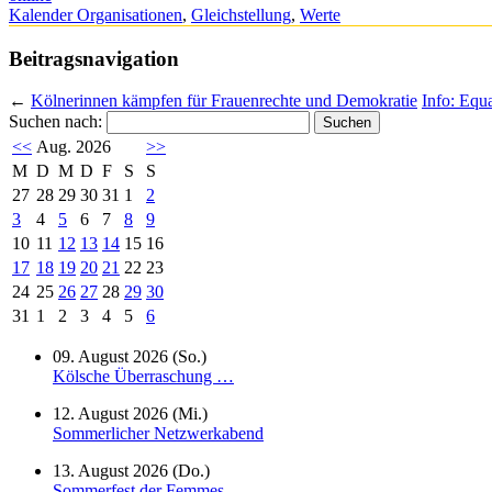
Kalender Organisationen
,
Gleichstellung
,
Werte
Beitragsnavigation
←
Kölnerinnen kämpfen für Frauenrechte und Demokratie
Info: Equ
Suchen nach:
<<
Aug. 2026
>>
M
D
M
D
F
S
S
27
28
29
30
31
1
2
3
4
5
6
7
8
9
10
11
12
13
14
15
16
17
18
19
20
21
22
23
24
25
26
27
28
29
30
31
1
2
3
4
5
6
09. August 2026 (So.)
Kölsche Überraschung …
12. August 2026 (Mi.)
Sommerlicher Netzwerkabend
13. August 2026 (Do.)
Sommerfest der Femmes