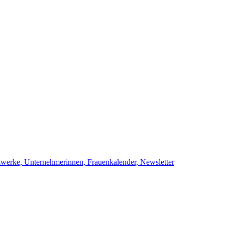
netzwerke, Unternehmerinnen, Frauenkalend