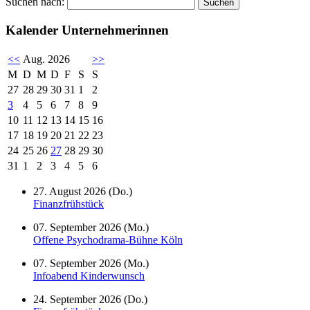
Suchen nach:
Kalender Unternehmerinnen
<<
Aug. 2026
>>
M
D
M
D
F
S
S
27
28
29
30
31
1
2
3
4
5
6
7
8
9
10
11
12
13
14
15
16
17
18
19
20
21
22
23
24
25
26
27
28
29
30
31
1
2
3
4
5
6
27. August 2026 (Do.)
Finanzfrühstück
07. September 2026 (Mo.)
Offene Psychodrama-Bühne Köln
07. September 2026 (Mo.)
Infoabend Kinderwunsch
24. September 2026 (Do.)