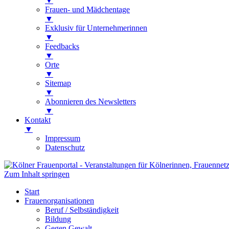
▼
Frauen- und Mädchentage
▼
Exklusiv für Unternehmerinnen
▼
Feedbacks
▼
Orte
▼
Sitemap
▼
Abonnieren des Newsletters
▼
Kontakt
▼
Impressum
Datenschutz
Zum Inhalt springen
Kölner Frauenportal
Veranstaltungen für Kölnerinnen, Frauen
Start
Frauenorganisationen
Beruf / Selbständigkeit
Bildung
Gegen Gewalt