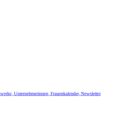
netzwerke, Unternehmerinnen, Frauenkalend