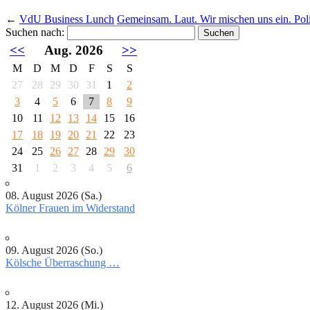
←
VdU Business Lunch
Gemeinsam. Laut. Wir mischen uns ein. Pol
Suchen nach:
<<
Aug. 2026
>>
M
D
M
D
F
S
S
27
28
29
30
31
1
2
3
4
5
6
7
8
9
10
11
12
13
14
15
16
17
18
19
20
21
22
23
24
25
26
27
28
29
30
31
1
2
3
4
5
6
08. August 2026 (Sa.)
Kölner Frauen im Widerstand
09. August 2026 (So.)
Kölsche Überraschung …
12. August 2026 (Mi.)