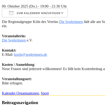
09. Oktober 2025 (Do.) - 19:00 - 21:30 Uhr
ZUM KALENDER HINZUFÜGEN
Die Regionalgruppe Köln des Vereins
Die Seglerinnen
lädt alle am S
ICS herunterladen
Google Kalender
iCalendar
Office 365
Outlook Live
ein.
Veranstalterin:
Die Seglerinnen
e.V.
Kontakt:
E-Mail:
koeln@seglerinnen.de
Kosten / Anmeldung
:
Neue Frauen sind jederzeit willkommen! Es fällt kein Kostenbeitrag an
Veranstaltungsort:
Bitte erfragen.
Kalender Organisationen
,
Sport
Beitragsnavigation