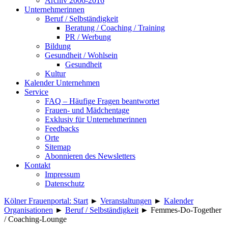
Archiv 2006-2016
Unternehmerinnen
Beruf / Selbständigkeit
Beratung / Coaching / Training
PR / Werbung
Bildung
Gesundheit / Wohlsein
Gesundheit
Kultur
Kalender Unternehmen
Service
FAQ – Häufige Fragen beantwortet
Frauen- und Mädchentage
Exklusiv für Unternehmerinnen
Feedbacks
Orte
Sitemap
Abonnieren des Newsletters
Kontakt
Impressum
Datenschutz
Kölner Frauenportal: Start
►
Veranstaltungen
►
Kalender
Organisationen
►
Beruf / Selbständigkeit
►
Femmes-Do-Together
/ Coaching-Lounge