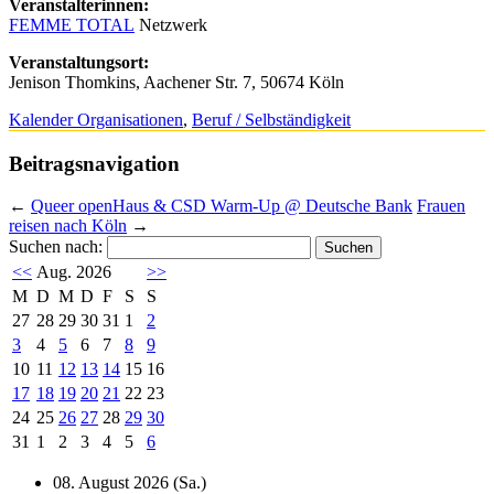
Veranstalterinnen:
FEMME TOTAL
Netzwerk
Veranstaltungsort:
Jenison Thomkins, Aachener Str. 7, 50674 Köln
Kalender Organisationen
,
Beruf / Selbständigkeit
Beitragsnavigation
←
Queer openHaus & CSD Warm‑Up @ Deutsche Bank
Frauen
reisen nach Köln
→
Suchen nach:
<<
Aug. 2026
>>
M
D
M
D
F
S
S
27
28
29
30
31
1
2
3
4
5
6
7
8
9
10
11
12
13
14
15
16
17
18
19
20
21
22
23
24
25
26
27
28
29
30
31
1
2
3
4
5
6
08. August 2026 (Sa.)