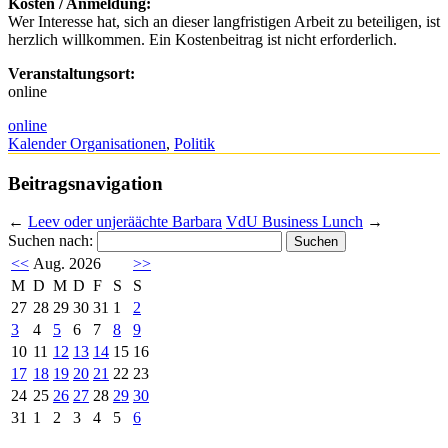
Kosten / Anmeldung:
Wer Interesse hat, sich an dieser langfristigen Arbeit zu beteiligen, ist
herzlich willkommen. Ein Kostenbeitrag ist nicht erforderlich.
Veranstaltungsort:
online
online
Kalender Organisationen
,
Politik
Beitragsnavigation
←
Leev oder unjeräächte Barbara
VdU Business Lunch
→
Suchen nach:
<<
Aug. 2026
>>
M
D
M
D
F
S
S
27
28
29
30
31
1
2
3
4
5
6
7
8
9
10
11
12
13
14
15
16
17
18
19
20
21
22
23
24
25
26
27
28
29
30
31
1
2
3
4
5
6