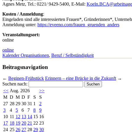
Agnes Metz, Tel.: 0221/ 9429-5400, E-Mail:
Koeln.BCA@arbeitsagen
Kosten / Anmeldung
:
Eingeladen sind alle interessierten Frauen*, Gründerinnen*, Unterne
Anmeldung unter:
https://eveeno.com/frauen_gruenden_anders
Veranstaltungsort:
online
online
Kalender Organisationen
,
Beruf / Selbständigkeit
Beitragsnavigation
←
Beginen-Frühstück
Erinnern – eine Brücke in die Zukunft
→
Suchen nach:
<<
Aug. 2026
>>
M
D
M
D
F
S
S
27
28
29
30
31
1
2
3
4
5
6
7
8
9
10
11
12
13
14
15
16
17
18
19
20
21
22
23
24
25
26
27
28
29
30