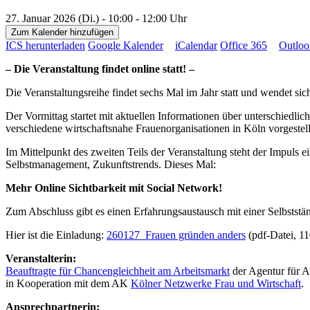
27. Januar 2026 (Di.) - 10:00 - 12:00 Uhr
Zum Kalender hinzufügen
ICS herunterladen
Google Kalender
iCalendar
Office 365
Outloo
– Die Veranstaltung findet online statt! –
Die Veranstaltungsreihe findet sechs Mal im Jahr statt und wendet si
Der Vormittag startet mit aktuellen Informationen über unterschiedl
verschiedene wirtschaftsnahe Frauenorganisationen in Köln vorgestell
Im Mittelpunkt des zweiten Teils der Veranstaltung steht der Impuls 
Selbstmanagement, Zukunftstrends. Dieses Mal:
Mehr Online Sichtbarkeit mit Social Network!
Zum Abschluss gibt es einen Erfahrungsaustausch mit einer Selbststä
Hier ist die Einladung:
260127_Frauen gründen anders
(pdf-Datei, 1
Veranstalterin:
Beauftragte für Chancengleichheit am Arbeitsmarkt
der Agentur für A
in Kooperation mit dem AK
Kölner Netzwerke Frau und Wirtschaft
.
Ansprechpartnerin: