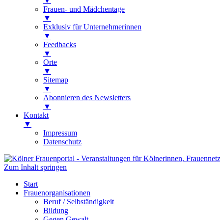
▼
Frauen- und Mädchentage
▼
Exklusiv für Unternehmerinnen
▼
Feedbacks
▼
Orte
▼
Sitemap
▼
Abonnieren des Newsletters
▼
Kontakt
▼
Impressum
Datenschutz
Zum Inhalt springen
Kölner Frauenportal
Veranstaltungen für Kölnerinnen, Frauen
Start
Frauenorganisationen
Beruf / Selbständigkeit
Bildung
Gegen Gewalt