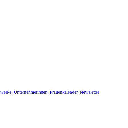
netzwerke, Unternehmerinnen, Frauenkalend